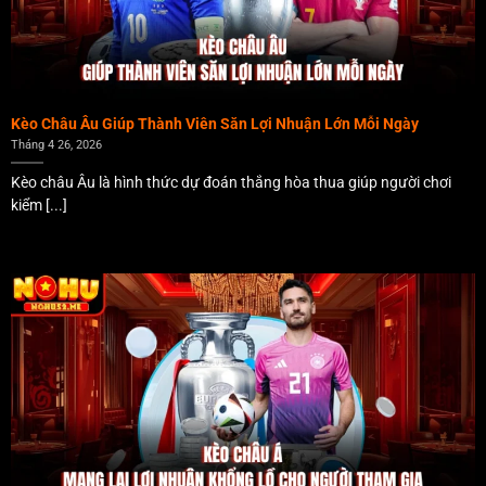
Kèo Châu Âu Giúp Thành Viên Săn Lợi Nhuận Lớn Mỗi Ngày
Tháng 4 26, 2026
Kèo châu Âu là hình thức dự đoán thắng hòa thua giúp người chơi
kiểm [...]